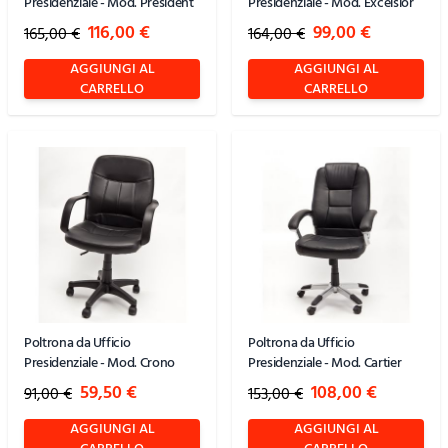
Presidenziale - Mod. President
Presidenziale - Mod. Excelsior
Special Price
Special Price
116,00 €
99,00 €
165,00 €
164,00 €
AGGIUNGI AL
AGGIUNGI AL
CARRELLO
CARRELLO
Poltrona da Ufficio
Poltrona da Ufficio
Presidenziale - Mod. Crono
Presidenziale - Mod. Cartier
Special Price
Special Price
59,50 €
108,00 €
91,00 €
153,00 €
AGGIUNGI AL
AGGIUNGI AL