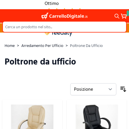
Salta al contenuto
Ottimo
1.264
Recensioni
Spedizione sempre
Gratuita
Home
>
Arredamento Per Ufficio
>
Poltrone Da Ufficio
Poltrone da ufficio
O