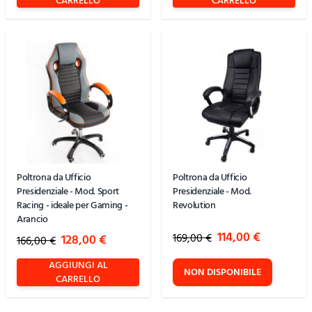
CARRELLO
CARRELLO
Poltrona da Ufficio
Poltrona da Ufficio
Presidenziale - Mod. Sport
Presidenziale - Mod.
Racing - ideale per Gaming -
Revolution
Arancio
Special Price
114,00 €
Special Price
169,00 €
128,00 €
166,00 €
AGGIUNGI AL
NON DISPONIBILE
CARRELLO