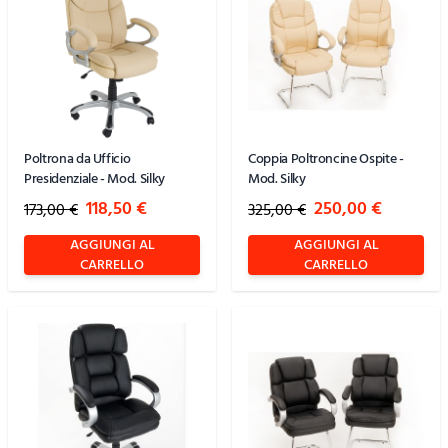
Poltrona da Ufficio
Coppia Poltroncine Ospite -
Presidenziale - Mod. Silky
Mod. Silky
Special Price
Special Price
118,50 €
250,00 €
173,00 €
325,00 €
AGGIUNGI AL
AGGIUNGI AL
CARRELLO
CARRELLO