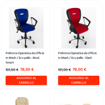
Poltrona Operativa da Ufficio
Poltrona Operativa da Ufficio
in Mesh / Eco pelle - Mod.
in Mesh / Eco pelle - Slash
Smart
Special Price
Special Price
78,00 €
78,00 €
101,00 €
101,00 €
AGGIUNGI AL
AGGIUNGI AL
CARRELLO
CARRELLO