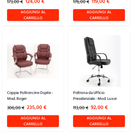
Special Price
Special Price
124,00 €
119,00 €
173,00 €
176,00 €
AGGIUNGI AL
AGGIUNGI AL
CARRELLO
CARRELLO
Coppia Poltroncine Ospite -
Poltrona da Ufficio
Mod. Roger
Presidenziale - Mod. Luxor
Special Price
Special Price
235,00 €
92,00 €
306,00 €
113,00 €
AGGIUNGI AL
AGGIUNGI AL
CARRELLO
CARRELLO