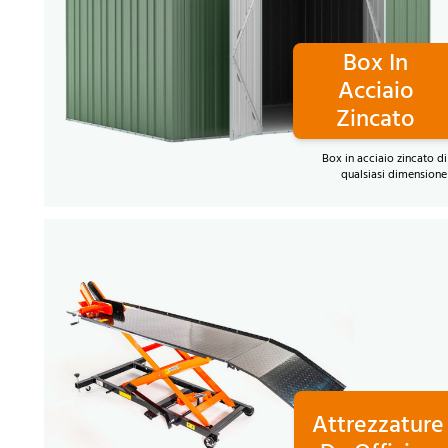
Box In
Acciaio
Zincato
Box in acciaio zincato di
qualsiasi dimensione
Attrezzature