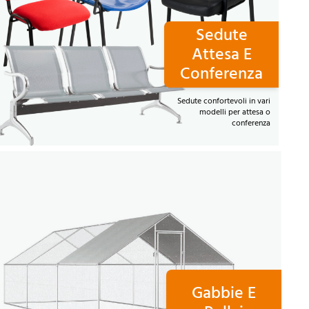
Sedute
Attesa E
Conferenza
Sedute confortevoli in vari
modelli per attesa o
conferenza
Gabbie E